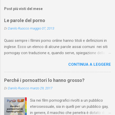
Post più visti del mese
Le parole del porno
Di
Danilo Ruocco
maggio 07, 2013
Quasi sempre i filmini porno online hanno titoli e definizioni in
inglese. Ecco un elenco di alcune parole assai comuni nei siti
pornogay con traduzione e, quando serve, spiegazione della
pratica. Dall’elenco sono state escluse pratiche troppo
CONTINUA A LEGGERE
“specifiche” e, ovviamente, le parole del lessico quotidiano che
non si riferiscono a una pratica sessuale. L’elenco può essere
arricchito e corretto dai vostri suggerimenti. Attenzione : se
Perché i pornoattori lo hanno grosso?
prosegui la lettura, sappi che ti troverai a leggere parole assai
Di
Danilo Ruocco
marzo 29, 2017
esplicite.
Sia nei film pornografici rivolti a un pubblico
eterosessuale, sia in quelli per un pubblico gay,
in genere, il maschio che penetra è dotato di un