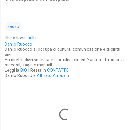
sesso
Ubicazione:
Italia
Danilo Ruocco
Danilo Ruocco si occupa di cultura, comunicazione e di diritti
civili.
Ha diretto diverse testate giornalistiche ed è autore di romanzi,
racconti, saggi e manuali.
Leggi la
BIO
| Resta in
CONTATTO
Danilo Ruocco è
Affiliato Amazon
C
o
m
m
e
n