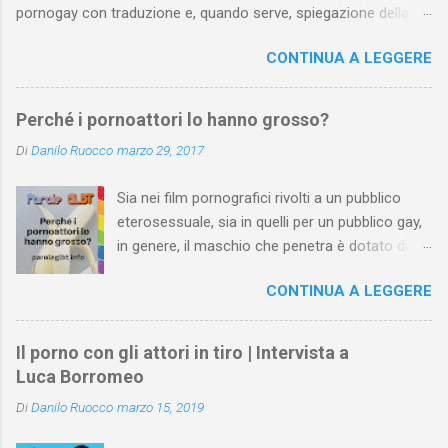
pornogay con traduzione e, quando serve, spiegazione della
pratica. Dall’elenco sono state escluse pratiche troppo
CONTINUA A LEGGERE
“specifiche” e, ovviamente, le parole del lessico quotidiano che
non si riferiscono a una pratica sessuale. L’elenco può essere
arricchito e corretto dai vostri suggerimenti. Attenzione : se
Perché i pornoattori lo hanno grosso?
prosegui la lettura, sappi che ti troverai a leggere parole assai
Di
Danilo Ruocco
marzo 29, 2017
esplicite.
Sia nei film pornografici rivolti a un pubblico
eterosessuale, sia in quelli per un pubblico gay,
in genere, il maschio che penetra è dotato di un
pene più grande della media . Le inquadrature
CONTINUA A LEGGERE
ne esaltano la grandezza e l’attrice o l’attore
che lo riceve, di solito, ne valorizza le misure o
con espressioni di stupore o con altre di
Il porno con gli attori in tiro | Intervista a
gradimento. Al contrario, un membro virile
Luca Borromeo
normale o più piccolo rispetto alla media nei
Di
Danilo Ruocco
marzo 15, 2019
video porno è trattato con sufficienza, quando
non addirittura sbeffeggiato. L’esaltazione