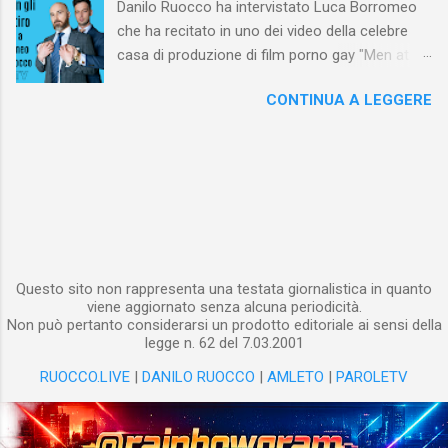
Danilo Ruocco ha intervistato Luca Borromeo
cinematografica del membro virile anche nella
che ha recitato in uno dei video della celebre
pornografia rivolta a un pubblico maschile
casa di produzione di film porno gay "Men at
eterosessuale fa nascere alcune domande. Ad
Play" e, qualche tempo fa, a Berlino in un porno
esempio, ci si interroga sul motivo per il quale
CONTINUA A LEGGERE
della scena BDSM gay. Gli è stato chiesto di
un maschio eterosessuale senta l’esigenza,
raccontare la sua esperienza sui set. Il video
durante la visione di una pellicola che ne
NON contiene immagini sessualmente esplicite.
stimola l’eccitazione sessuale, di vedere
ripetutamente e da varie angolazioni il membro
di un altro uomo. Molti psicologi e sessuologi
spiegano che, nella visione della pornografia,
interviene un mec...
Questo sito non rappresenta una testata giornalistica in quanto
viene aggiornato senza alcuna periodicità.
Non può pertanto considerarsi un prodotto editoriale ai sensi della
legge n. 62 del 7.03.2001
RUOCCO.LIVE
|
DANILO RUOCCO
|
AMLETO
|
PAROLETV