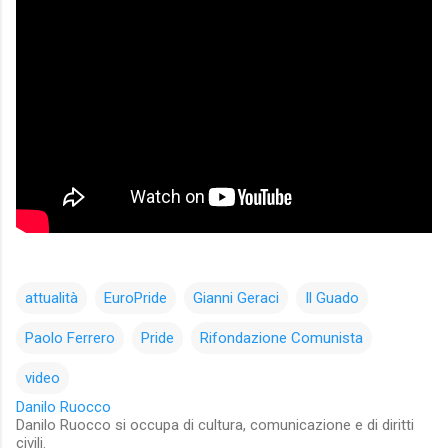
attualità
EuroPride
Gianni Geraci
Il Guado
Paolo Ferrero
Pride
Rifondazione Comunista
video
Danilo Ruocco
Danilo Ruocco si occupa di cultura, comunicazione e di diritti
civili.