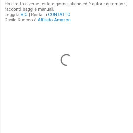
Ha diretto diverse testate giornalistiche ed è autore di romanzi,
racconti, saggi e manuali.
Leggi la
BIO
| Resta in
CONTATTO
Danilo Ruocco è
Affiliato Amazon
C
o
m
m
e
n
t
i