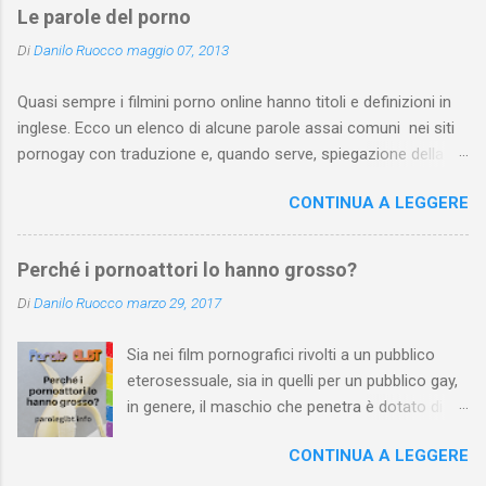
Le parole del porno
Di
Danilo Ruocco
maggio 07, 2013
Quasi sempre i filmini porno online hanno titoli e definizioni in
inglese. Ecco un elenco di alcune parole assai comuni nei siti
pornogay con traduzione e, quando serve, spiegazione della
pratica. Dall’elenco sono state escluse pratiche troppo
CONTINUA A LEGGERE
“specifiche” e, ovviamente, le parole del lessico quotidiano che
non si riferiscono a una pratica sessuale. L’elenco può essere
arricchito e corretto dai vostri suggerimenti. Attenzione : se
Perché i pornoattori lo hanno grosso?
prosegui la lettura, sappi che ti troverai a leggere parole assai
Di
Danilo Ruocco
marzo 29, 2017
esplicite.
Sia nei film pornografici rivolti a un pubblico
eterosessuale, sia in quelli per un pubblico gay,
in genere, il maschio che penetra è dotato di un
pene più grande della media . Le inquadrature
CONTINUA A LEGGERE
ne esaltano la grandezza e l’attrice o l’attore
che lo riceve, di solito, ne valorizza le misure o