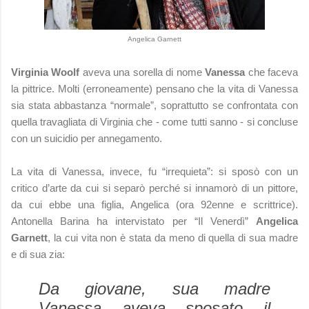
Angelica Garnett
Virginia Woolf
aveva una sorella di nome
Vanessa
che faceva
la pittrice. Molti (erroneamente) pensano che la vita di Vanessa
sia stata abbastanza “normale”, soprattutto se confrontata con
quella travagliata di Virginia che - come tutti sanno - si concluse
con un suicidio per annegamento.
La vita di Vanessa, invece, fu “irrequieta”: si sposò con un
critico d’arte da cui si separò perché si innamorò di un pittore,
da cui ebbe una figlia, Angelica (ora 92enne e scrittrice).
Antonella Barina ha intervistato per “Il Venerdì”
Angelica
Garnett
, la cui vita non è stata da meno di quella di sua madre
e di sua zia:
Da giovane, sua madre
Vanessa aveva sposato il