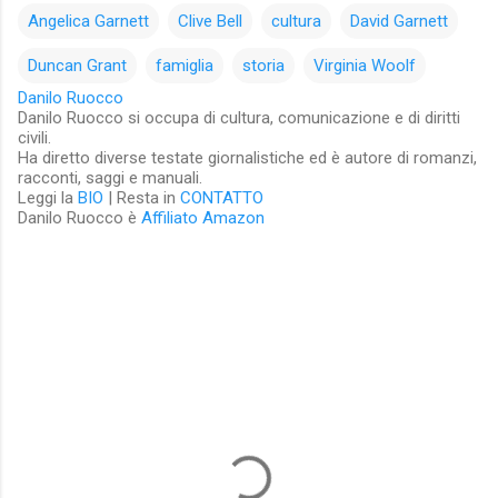
Angelica Garnett
Clive Bell
cultura
David Garnett
Duncan Grant
famiglia
storia
Virginia Woolf
Danilo Ruocco
Danilo Ruocco si occupa di cultura, comunicazione e di diritti
civili.
Ha diretto diverse testate giornalistiche ed è autore di romanzi,
racconti, saggi e manuali.
Leggi la
BIO
| Resta in
CONTATTO
Danilo Ruocco è
Affiliato Amazon
C
o
m
m
e
n
t
i