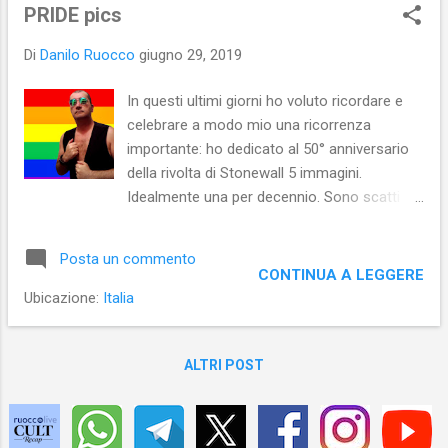
s
PRIDE pics
t
Di
Danilo Ruocco
giugno 29, 2019
In questi ultimi giorni ho voluto ricordare e
celebrare a modo mio una ricorrenza
importante: ho dedicato al 50° anniversario
della rivolta di Stonewall 5 immagini.
Idealmente una per decennio. Sono scatti
che giocano con l’immaginario e
l’iconografia gay: infatti in esse, di volta in
Posta un commento
volta, compaiono oggetti e simboli
CONTINUA A LEGGERE
variamente legati sia all’ambiente gay, sia a
Ubicazione:
Italia
quello BDSM al maschile. Nelle foto - da me
diffuse nei miei profili social - si vedono,
quindi, bandiere arcobaleno; manette;
ALTRI POST
jockstrap; ali angeliche; cuori rainbow;
unicorni e, naturalmente, la parola PRIDE.
Piccoli omaggi visivi, i miei, dedicati a tutti