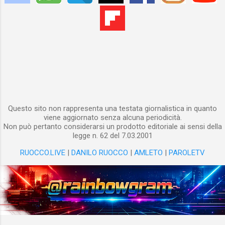
coloro che ogni singolo giorno non
smettono di lottare contro le discriminazioni
e che si sentono fieri di essere se stessi.
BUON PRIDE A TUTT*
Questo sito non rappresenta una testata giornalistica in quanto
viene aggiornato senza alcuna periodicità.
Non può pertanto considerarsi un prodotto editoriale ai sensi della
legge n. 62 del 7.03.2001
RUOCCO.LIVE
|
DANILO RUOCCO
|
AMLETO
|
PAROLETV