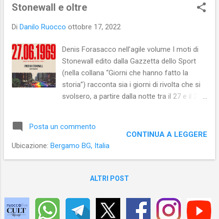
s
Stonewall e oltre
t
Di
Danilo Ruocco
ottobre 17, 2022
Denis Forasacco nell’agile volume I moti di
Stonewall edito dalla Gazzetta dello Sport
(nella collana “Giorni che hanno fatto la
storia”) racconta sia i giorni di rivolta che si
svolsero, a partire dalla notte tra il 27 e il 28
giugno del 1969, presso lo Stonewall di New
York, sia le conseguenze positive per la
Posta un commento
comunità LGBT che quei moti produssero in
CONTINUA A LEGGERE
tutto il mondo occidentale nell’immediato e
Ubicazione:
Bergamo BG, Italia
nei decenni successivi. E per meglio spiegare
come si potette generale spontaneamente
una rivolta popolare nel cuore del Greenwich
ALTRI POST
Village a New York, Forasacco ricostruisce il
contesto di quegli anni (a partire dagli Anni
Cinquanta), nel quale una serie di