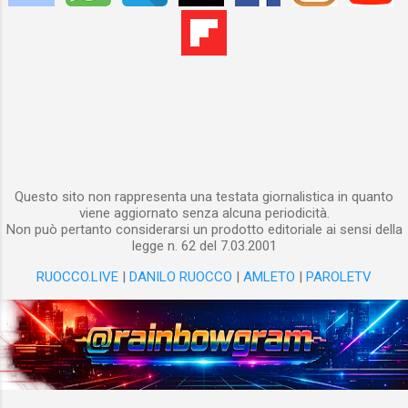
associazioni di omosessuali e lesbiche si
batterono per migliorare le condizioni di vita
delle persone LGBT negli USA, all’epoca per
nulla semplici. Forasacco evidenzia come il
clima sociale negli USA nella seconda metà
degli Anni Sessanta si fosse fatto
incandescente a causa delle rivendicazioni
antidiscriminatorie portate avanti da dive...
Questo sito non rappresenta una testata giornalistica in quanto
viene aggiornato senza alcuna periodicità.
Non può pertanto considerarsi un prodotto editoriale ai sensi della
legge n. 62 del 7.03.2001
RUOCCO.LIVE
|
DANILO RUOCCO
|
AMLETO
|
PAROLETV