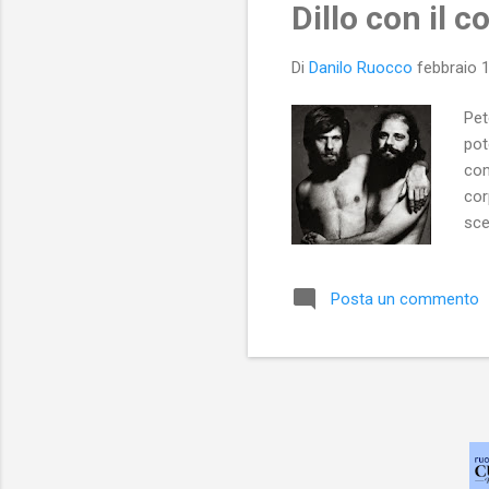
Dillo con il c
Di
Danilo Ruocco
febbraio 
Pet
pot
com
cor
sce
GLB
nei
Posta un commento
com
ami
omo
real