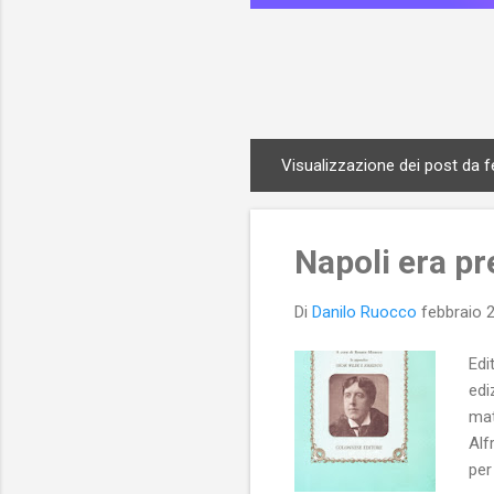
Visualizzazione dei post da f
P
o
s
Napoli era pre
t
Di
Danilo Ruocco
febbraio 
Edi
edi
mat
Alf
per