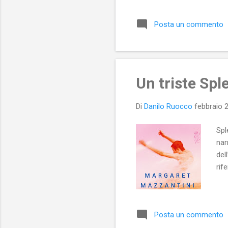
che
Nap
Posta un commento
fur
pot
rag
lett
Un triste Spl
Di
Danilo Ruocco
febbraio 
Spl
nar
del
rif
Posta un commento