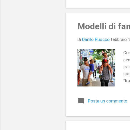
Modelli di fa
Di
Danilo Ruocco
febbraio 
Ci 
gen
tra
cos
“tr
fig
sop
Posta un commento
ogg
con
+ d
tem