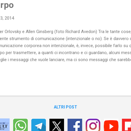
orpo
13, 2014
er Orlovsky e Allen Ginsberg (foto Richard Avedon) Tra le tante cose
ente strumento di comunicazione (intenzionale o no). Se è davvero diff
unicazione corporea non intenzionale, è, invece, possibile farlo su qu
po per trasmettere, a quanti ci incontrano e ci guardano, alcuni me
glie i messaggi che vuole lanciare, ma ci sono messaggi che sarebb
T veicolassero più spesso attraverso il loro corpo . Uno di questi è 
 confronti delle persone che si amano. Spesso, invece, mi capita di 
poste da persone GLBT che, in pubblico, mantengano una distanza 
c* che non tra innamorat*. Si negano innocenti dimostrazioni d’affett
fobe e sia per pudore, non tenendo conto del fatto che mostrare il po
e. ...
ALTRI POST