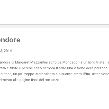
 si aggravarono appena si venne a sapere che si erano ricongiunti 
oli (località nella quale si erano recati separatamente per non dare nel
ono loro tagliati e si fece di tutto perché si lasciassero: sembrava 
esse vivere di nuovo assieme all’uomo che aveva amato! Di tutto ci
iona con amici e avvocati nella corrispondenza riportata dal curatore 
ere nelle q...
endore
23, 2014
endore di Margaret Mazzantini edito da Mondadori è un libro triste. Tr
rata è triste e perché esso sembra tradire una visione delle persone
l’autrice, un po’ troppo stereotipata e alquanto ammuffita. Attenzione 
erimento alle pagine finali del romanzo.