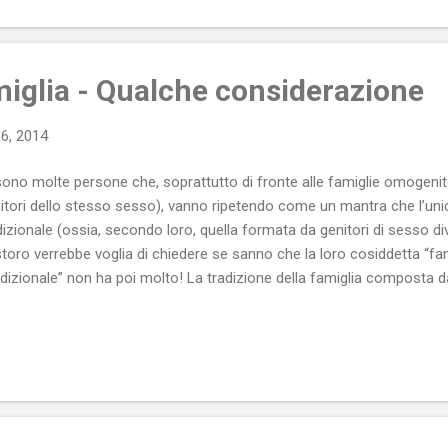
miglia - Qualche considerazione
16, 2014
sono molte persone che, soprattutto di fronte alle famiglie omogenito
itori dello stesso sesso), vanno ripetendo come un mantra che l’unic
dizionale (ossia, secondo loro, quella formata da genitori di sesso dive
toro verrebbe voglia di chiedere se sanno che la loro cosiddetta “fami
adizionale” non ha poi molto! La tradizione della famiglia composta
li, infatti, non solo si afferma come modello nella società occidentale
rattutto a partire dalla rivoluzione industriale borghese (dunque nep
i, nel mondo è un modello minoritario che convive con altri modelli-fa
temporaneità, infatti, la famiglia poligamica (un padre + diverse ma
iversi padri + figli) resta il modello-famiglia maggiormente diffuso 
po di que...