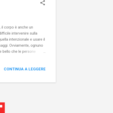
, il corpo è anche un
icile intervenire sulla
ella intenzionale e usare il
ssaggi. Ovviamente, ognuno
e bello che le persone
la tenerezza che si prova
vedere coppie di innamorati
CONTINUA A LEGGERE
che è più consona tra
o, sia per paura di reazioni
ssibile, rende il possibile