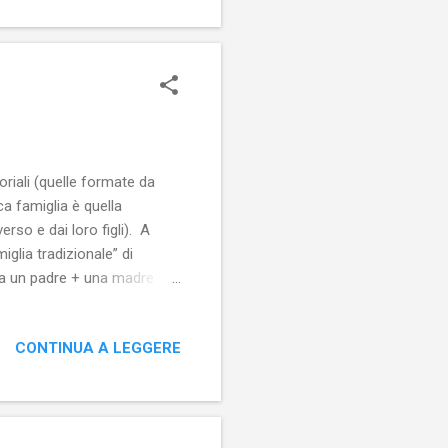
riali (quelle formate da
a famiglia è quella
rso e dai loro figli). A
glia tradizionale” di
 da un padre + una madre +
 di matrice cristiana
pure due secoli), ma, ancora
CONTINUA A LEGGERE
miglia. Per stare alla
dri + figli OPPURE una madre
nel mondo e da molto più