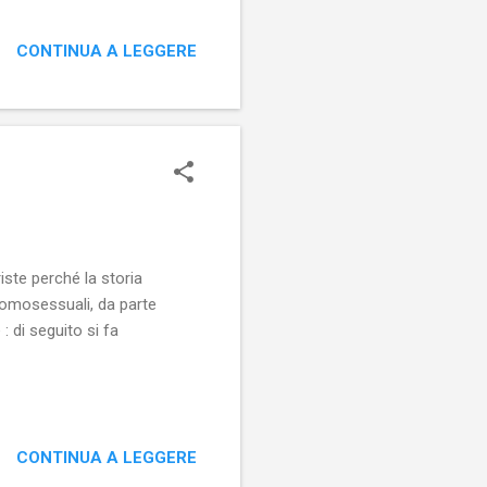
e che vivevano assieme a
l’occhio). Infatti, i fondi
CONTINUA A LEGGERE
davvero troppo che Wilde
ò Wilde è consapevole e ne
nel volume. Si tratta di
iste perché la storia
 omosessuali, da parte
: di seguito si fa
CONTINUA A LEGGERE