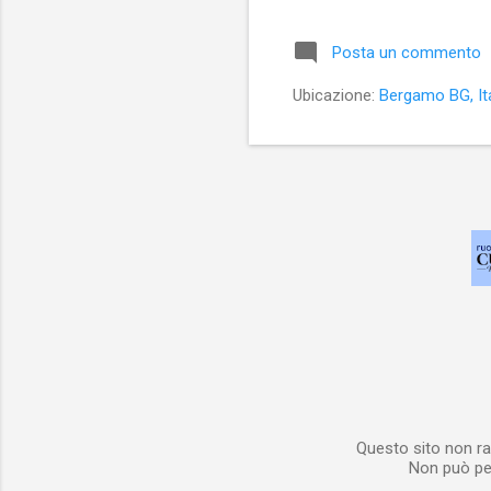
con
pas
Posta un commento
Asi
nos
Ubicazione:
Bergamo BG, Ita
pra
Questo sito non ra
Non può per