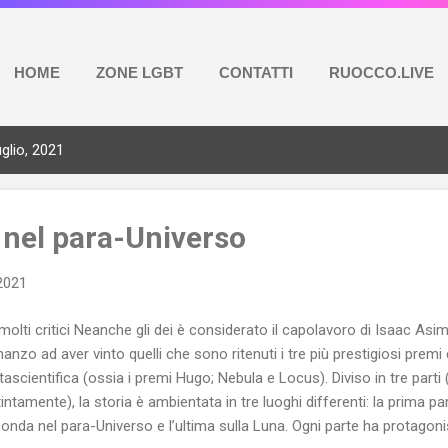
HOME
ZONE LGBT
CONTATTI
RUOCCO.LIVE
glio, 2021
 nel para-Universo
 2021
molti critici Neanche gli dei è considerato il capolavoro di Isaac Asi
anzo ad aver vinto quelli che sono ritenuti i tre più prestigiosi premi d
tascientifica (ossia i premi Hugo; Nebula e Locus). Diviso in tre parti 
tintamente), la storia è ambientata in tre luoghi differenti: la prima par
onda nel para-Universo e l’ultima sulla Luna. Ogni parte ha protagonisti