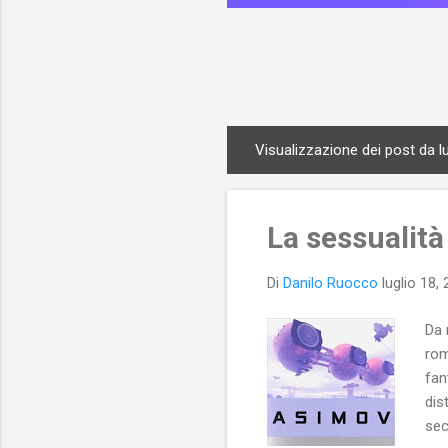
Visualizzazione dei post da lu
P
o
s
La sessualità
t
Di
Danilo Ruocco
luglio 18,
Da 
rom
fan
dis
sec