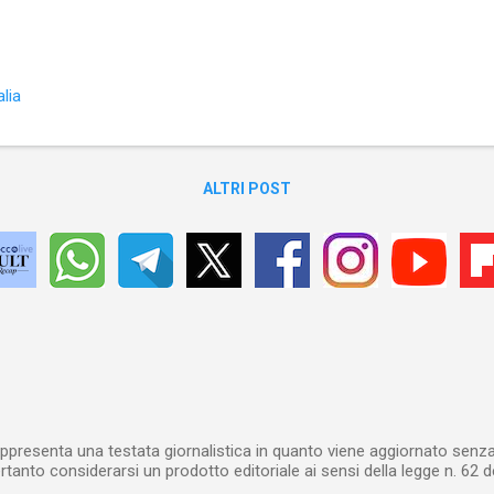
duttore che unisce la storia è solido al punto che il lettore non ha alc
so con gli sviluppi della trama. Ciò che salta agli occhi nel romanzo è
mov, di un diverso modo di concepire la sessualità sia nel para-Unive
tro satellite vige una sessualità eterosessuale disinvolta e disinibita, 
lia
ticano il nudismo e mantengono relazioni di coppia (anche con i Terrest
ALTRI POST
ppresenta una testata giornalistica in quanto viene aggiornato senza 
tanto considerarsi un prodotto editoriale ai sensi della legge n. 62 d