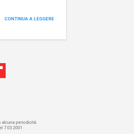
una difficoltà a restare al
 la creazione, da parte di
rso e sia sulla Luna. Sul
CONTINUA A LEGGERE
tanto che i Lunariti
ri immigrati) prive di...
alcuna periodicità.
el 7.03.2001