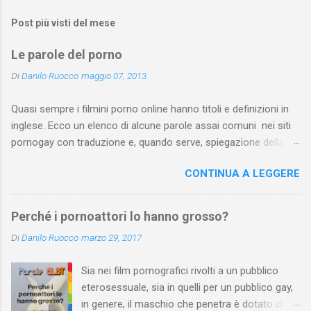
Post più visti del mese
Le parole del porno
Di
Danilo Ruocco
maggio 07, 2013
Quasi sempre i filmini porno online hanno titoli e definizioni in
inglese. Ecco un elenco di alcune parole assai comuni nei siti
pornogay con traduzione e, quando serve, spiegazione della
pratica. Dall’elenco sono state escluse pratiche troppo
CONTINUA A LEGGERE
“specifiche” e, ovviamente, le parole del lessico quotidiano che
non si riferiscono a una pratica sessuale. L’elenco può essere
arricchito e corretto dai vostri suggerimenti. Attenzione : se
Perché i pornoattori lo hanno grosso?
prosegui la lettura, sappi che ti troverai a leggere parole assai
Di
Danilo Ruocco
marzo 29, 2017
esplicite.
Sia nei film pornografici rivolti a un pubblico
eterosessuale, sia in quelli per un pubblico gay,
in genere, il maschio che penetra è dotato di un