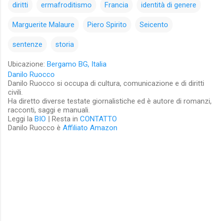
diritti
ermafroditismo
Francia
identità di genere
Marguerite Malaure
Piero Spirito
Seicento
sentenze
storia
Ubicazione:
Bergamo BG, Italia
Danilo Ruocco
Danilo Ruocco si occupa di cultura, comunicazione e di diritti
civili.
Ha diretto diverse testate giornalistiche ed è autore di romanzi,
racconti, saggi e manuali.
Leggi la
BIO
| Resta in
CONTATTO
Danilo Ruocco è
Affiliato Amazon
C
o
m
m
e
n