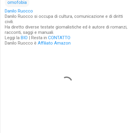
omofobia
Danilo Ruocco
Danilo Ruocco si occupa di cultura, comunicazione e di diritti
civili.
Ha diretto diverse testate giornalistiche ed è autore di romanzi,
racconti, saggi e manuali.
Leggi la
BIO
| Resta in
CONTATTO
Danilo Ruocco è
Affiliato Amazon
C
o
m
m
e
n
t
i