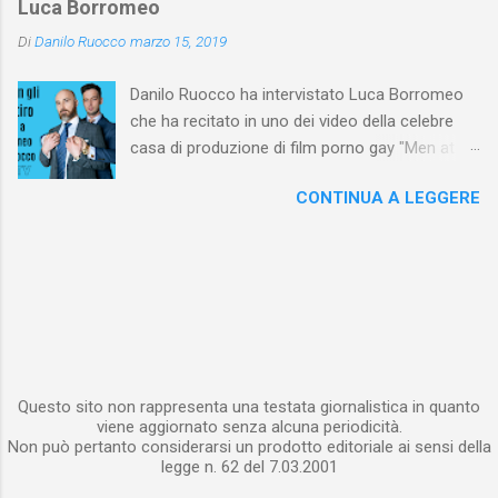
Luca Borromeo
normale o più piccolo rispetto alla media nei
Di
Danilo Ruocco
marzo 15, 2019
video porno è trattato con sufficienza, quando
non addirittura sbeffeggiato. L’esaltazione
Danilo Ruocco ha intervistato Luca Borromeo
cinematografica del membro virile anche nella
che ha recitato in uno dei video della celebre
pornografia rivolta a un pubblico maschile
casa di produzione di film porno gay "Men at
eterosessuale fa nascere alcune domande. Ad
Play" e, qualche tempo fa, a Berlino in un porno
esempio, ci si interroga sul motivo per il quale
CONTINUA A LEGGERE
della scena BDSM gay. Gli è stato chiesto di
un maschio eterosessuale senta l’esigenza,
raccontare la sua esperienza sui set. Il video
durante la visione di una pellicola che ne
NON contiene immagini sessualmente esplicite.
stimola l’eccitazione sessuale, di vedere
ripetutamente e da varie angolazioni il membro
di un altro uomo. Molti psicologi e sessuologi
spiegano che, nella visione della pornografia,
interviene un mec...
Questo sito non rappresenta una testata giornalistica in quanto
viene aggiornato senza alcuna periodicità.
Non può pertanto considerarsi un prodotto editoriale ai sensi della
legge n. 62 del 7.03.2001