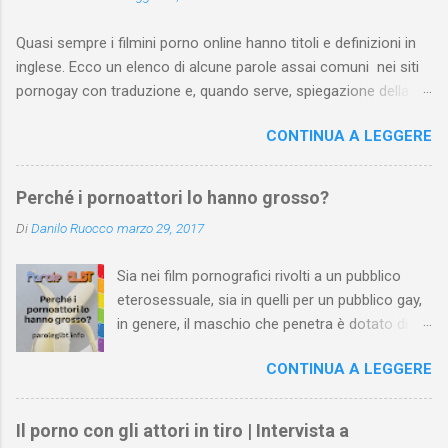
Quasi sempre i filmini porno online hanno titoli e definizioni in
inglese. Ecco un elenco di alcune parole assai comuni nei siti
pornogay con traduzione e, quando serve, spiegazione della
pratica. Dall’elenco sono state escluse pratiche troppo
CONTINUA A LEGGERE
“specifiche” e, ovviamente, le parole del lessico quotidiano che
non si riferiscono a una pratica sessuale. L’elenco può essere
arricchito e corretto dai vostri suggerimenti. Attenzione : se
Perché i pornoattori lo hanno grosso?
prosegui la lettura, sappi che ti troverai a leggere parole assai
Di
Danilo Ruocco
marzo 29, 2017
esplicite.
Sia nei film pornografici rivolti a un pubblico
eterosessuale, sia in quelli per un pubblico gay,
in genere, il maschio che penetra è dotato di un
pene più grande della media . Le inquadrature
CONTINUA A LEGGERE
ne esaltano la grandezza e l’attrice o l’attore
che lo riceve, di solito, ne valorizza le misure o
con espressioni di stupore o con altre di
Il porno con gli attori in tiro | Intervista a
gradimento. Al contrario, un membro virile