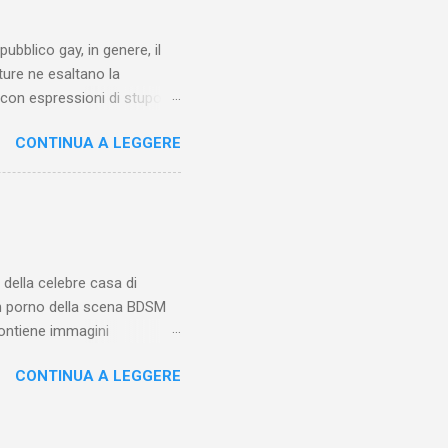
pubblico gay, in genere, il
ture ne esaltano la
 o con espressioni di stupore
 rispetto alla media nei
CONTINUA A LEGGERE
’esaltazione
ico maschile eterosessuale
le un maschio
ola l’eccitazione sessuale,
lti psicologi e sessuologi
della celebre casa di
 un porno della scena BDSM
contiene immagini
CONTINUA A LEGGERE