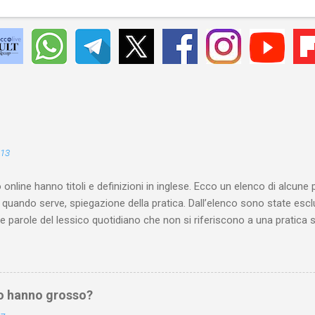
013
 online hanno titoli e definizioni in inglese. Ecco un elenco di alcune
quando serve, spiegazione della pratica. Dall’elenco sono state esc
le parole del lessico quotidiano che non si riferiscono a una pratica
 dai vostri suggerimenti. Attenzione : se prosegui la lettura, sappi che
lo hanno grosso?