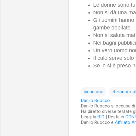
Le donne sono tut
Non si dà una man
Gli uomini hanno il
gambe depilate.
Non si saluta mai
Nei bagni pubblici
Un vero uomo non
Il culo serve solo
Se lo si è preso n
binarismo
eteronormat
Danilo Ruocco
Danilo Ruocco si occupa di cu
Ha diretto diverse testate g
Leggi la
BIO
| Resta in
CON
Danilo Ruocco è
Affiliato 
C