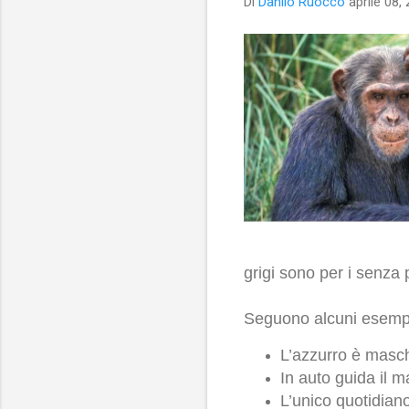
Di
Danilo Ruocco
aprile 08,
grigi sono per i senza 
Seguono alcuni esempi 
L’azzurro è maschi
In auto guida il m
L’unico quotidiano