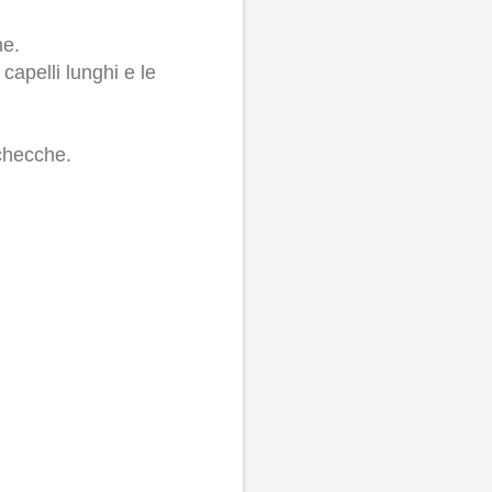
ne.
 capelli lunghi e le
 checche.