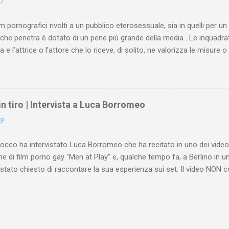
17
lm pornografici rivolti a un pubblico eterosessuale, sia in quelli per un 
he penetra è dotato di un pene più grande della media . Le inquadra
 e l’attrice o l’attore che lo riceve, di solito, ne valorizza le misure
re di gradimento. Al contrario, un membro virile normale o più piccolo
no è trattato con sufficienza, quando non addirittura sbeffeggiato. L
rafica del membro virile anche nella pornografia rivolta a un pubbl
e alcune domande. Ad esempio, ci si interroga sul motivo per il qua
 in tiro | Intervista a Luca Borromeo
uale senta l’esigenza, durante la visione di una pellicola che ne stim
19
 ripetutamente e da varie angolazioni il membro di un altro uomo. Mo
che, nella visione della pornografia, interviene un mec...
occo ha intervistato Luca Borromeo che ha recitato in uno dei video 
e di film porno gay "Men at Play" e, qualche tempo fa, a Berlino in
è stato chiesto di raccontare la sua esperienza sui set. Il video NON 
nte esplicite.