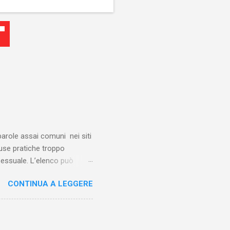
 parole assai comuni nei siti
luse pratiche troppo
 sessuale. L’elenco può
 ti troverai a leggere parole
CONTINUA A LEGGERE