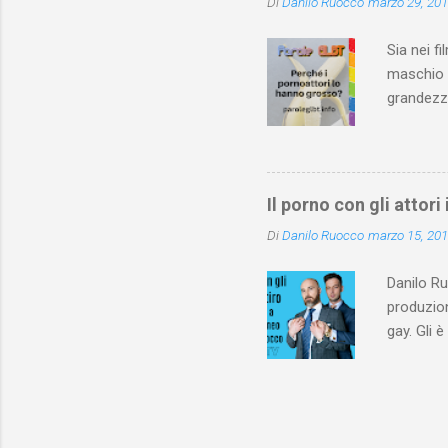
Di
Danilo Ruocco
marzo 29, 20
Sia nei fi
maschio c
grandezza
o con alt
video por
cinematog
fa nascer
Il porno con gli attori
eterosess
Di
Danilo Ruocco
marzo 15, 20
di vedere
spiegano 
Danilo Ru
produzion
gay. Gli 
sessualme