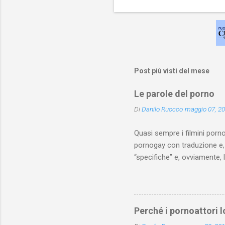
Post più visti del mese
Le parole del porno
Di
Danilo Ruocco
maggio 07, 2
Quasi sempre i filmini porno
pornogay con traduzione e, 
“specifiche” e, ovviamente, 
essere arricchito e corretto
assai esplicite.
Perché i pornoattori 