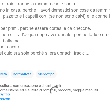
te troie, tranne la mamma che è santa.
o in casa, perché i lavori domestici son cose da femmi
 pizzetto e i capelli corti (se non sono calvi) e le donne i
 per primi, perché essere cortesi è da checche.
 non si tira l’acqua dopo aver urinato, perché farlo è da
 balla mai.
 per cacare.
el culo era solo perché si era ubriachi fradici...
ività
normatività
stereotipo
ltura, comunicazione e di diritti civili.
iornalistiche ed è autore di romanzi, racconti, saggi e manuali.
TATTO
Amazon