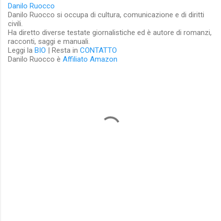
Danilo Ruocco
Danilo Ruocco si occupa di cultura, comunicazione e di diritti
civili.
Ha diretto diverse testate giornalistiche ed è autore di romanzi,
racconti, saggi e manuali.
Leggi la
BIO
| Resta in
CONTATTO
Danilo Ruocco è
Affiliato Amazon
C
o
m
m
e
n
t
i