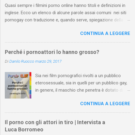
Quasi sempre i filmini porno online hanno titoli e definizioni in
inglese. Ecco un elenco di alcune parole assai comuni nei siti
pornogay con traduzione e, quando serve, spiegazione della
pratica. Dall’elenco sono state escluse pratiche troppo
CONTINUA A LEGGERE
“specifiche” e, ovviamente, le parole del lessico quotidiano che
non si riferiscono a una pratica sessuale. L’elenco può essere
arricchito e corretto dai vostri suggerimenti. Attenzione : se
Perché i pornoattori lo hanno grosso?
prosegui la lettura, sappi che ti troverai a leggere parole assai
Di
Danilo Ruocco
marzo 29, 2017
esplicite.
Sia nei film pornografici rivolti a un pubblico
eterosessuale, sia in quelli per un pubblico gay,
in genere, il maschio che penetra è dotato di un
pene più grande della media . Le inquadrature
CONTINUA A LEGGERE
ne esaltano la grandezza e l’attrice o l’attore
che lo riceve, di solito, ne valorizza le misure o
con espressioni di stupore o con altre di
Il porno con gli attori in tiro | Intervista a
gradimento. Al contrario, un membro virile
Luca Borromeo
normale o più piccolo rispetto alla media nei