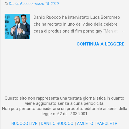
Di
Danilo Ruocco
marzo 15, 2019
video porno è trattato con sufficienza, quando
non addirittura sbeffeggiato. L’esaltazione
Danilo Ruocco ha intervistato Luca Borromeo
cinematografica del membro virile anche nella
che ha recitato in uno dei video della celebre
pornografia rivolta a un pubblico maschile
casa di produzione di film porno gay "Men at
eterosessuale fa nascere alcune domande. Ad
Play" e, qualche tempo fa, a Berlino in un porno
esempio, ci si interroga sul motivo per il quale
CONTINUA A LEGGERE
della scena BDSM gay. Gli è stato chiesto di
un maschio eterosessuale senta l’esigenza,
raccontare la sua esperienza sui set. Il video
durante la visione di una pellicola che ne
NON contiene immagini sessualmente esplicite.
stimola l’eccitazione sessuale, di vedere
ripetutamente e da varie angolazioni il membro
di un altro uomo. Molti psicologi e sessuologi
spiegano che, nella visione della pornografia,
interviene un mec...
Questo sito non rappresenta una testata giornalistica in quanto
viene aggiornato senza alcuna periodicità.
Non può pertanto considerarsi un prodotto editoriale ai sensi della
legge n. 62 del 7.03.2001
RUOCCO.LIVE
|
DANILO RUOCCO
|
AMLETO
|
PAROLETV