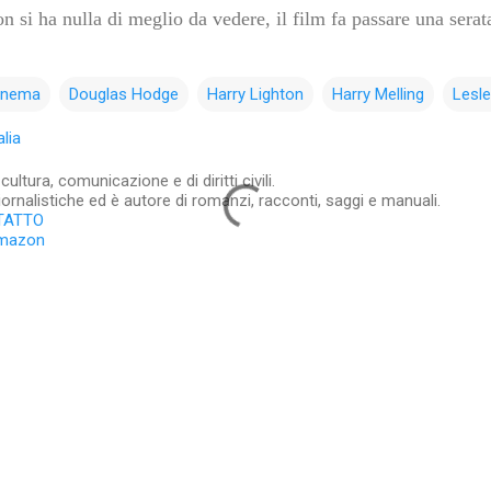
 si ha nulla di meglio da vedere, il film fa passare una serat
inema
Douglas Hodge
Harry Lighton
Harry Melling
Lesle
lia
ltura, comunicazione e di diritti civili.
iornalistiche ed è autore di romanzi, racconti, saggi e manuali.
TATTO
Amazon