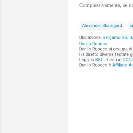
Complessivamente, se non
Alexander Skarsgard
c
Ubicazione:
Bergamo BG, Ita
Danilo Ruocco
Danilo Ruocco si occupa di cu
Ha diretto diverse testate g
Leggi la
BIO
| Resta in
CON
Danilo Ruocco è
Affiliato 
C
o
m
m
e
n
t