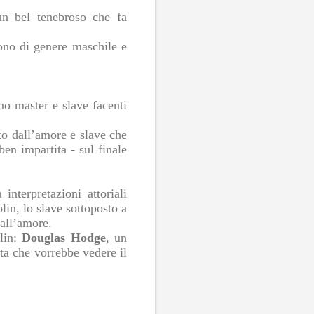
un bel tenebroso che fa
sono di genere maschile e
no master e slave facenti
to dall’amore e slave che
ben impartita - sul finale
interpretazioni attoriali
lin, lo slave sottoposto a
dall’amore.
olin:
Douglas Hodge
, un
ita che vorrebbe vedere il