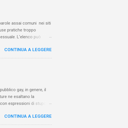
 parole assai comuni nei siti
luse pratiche troppo
 sessuale. L’elenco può
 ti troverai a leggere parole
CONTINUA A LEGGERE
pubblico gay, in genere, il
ture ne esaltano la
 o con espressioni di stupore
 rispetto alla media nei
CONTINUA A LEGGERE
’esaltazione
ico maschile eterosessuale