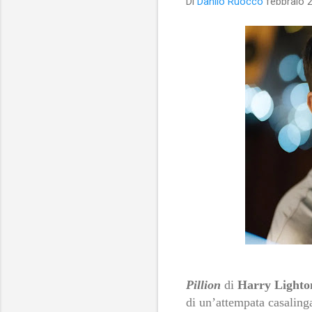
Di
Danilo Ruocco
febbraio 
Pillion
di
Harry Lighto
di un’attempata casaling