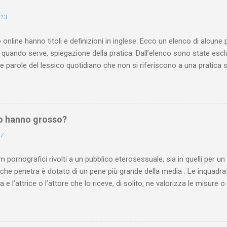
013
 online hanno titoli e definizioni in inglese. Ecco un elenco di alcune
quando serve, spiegazione della pratica. Dall’elenco sono state esc
le parole del lessico quotidiano che non si riferiscono a una pratica
 dai vostri suggerimenti. Attenzione : se prosegui la lettura, sappi che
lo hanno grosso?
17
lm pornografici rivolti a un pubblico eterosessuale, sia in quelli per un 
he penetra è dotato di un pene più grande della media . Le inquadra
 e l’attrice o l’attore che lo riceve, di solito, ne valorizza le misure
re di gradimento. Al contrario, un membro virile normale o più piccolo
no è trattato con sufficienza, quando non addirittura sbeffeggiato. L
rafica del membro virile anche nella pornografia rivolta a un pubbl