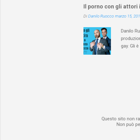
fa nascer
Il porno con gli attori
eterosess
Di
Danilo Ruocco
marzo 15, 20
di vedere
spiegano 
Danilo Ru
produzion
gay. Gli 
sessualme
Questo sito non ra
Non può per