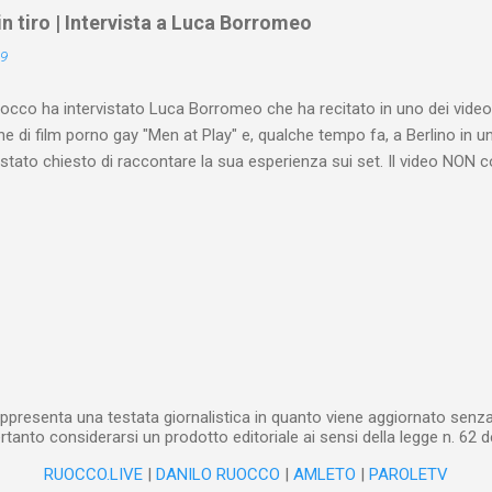
e alcune domande. Ad esempio, ci si interroga sul motivo per il qua
 in tiro | Intervista a Luca Borromeo
uale senta l’esigenza, durante la visione di una pellicola che ne stim
19
 ripetutamente e da varie angolazioni il membro di un altro uomo. Mo
che, nella visione della pornografia, interviene un mec...
occo ha intervistato Luca Borromeo che ha recitato in uno dei video 
e di film porno gay "Men at Play" e, qualche tempo fa, a Berlino in
è stato chiesto di raccontare la sua esperienza sui set. Il video NON 
nte esplicite.
ppresenta una testata giornalistica in quanto viene aggiornato senza 
tanto considerarsi un prodotto editoriale ai sensi della legge n. 62 d
RUOCCO.LIVE
|
DANILO RUOCCO
|
AMLETO
|
PAROLETV