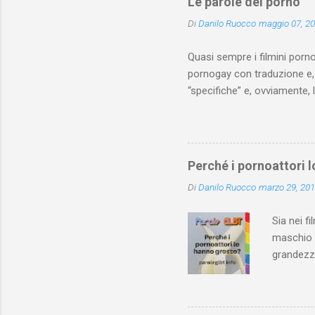
Le parole del porno
Di
Danilo Ruocco
maggio 07, 2
Quasi sempre i filmini porno
pornogay con traduzione e, 
“specifiche” e, ovviamente, 
essere arricchito e corretto
assai esplicite.
Perché i pornoattori 
Di
Danilo Ruocco
marzo 29, 20
Sia nei fi
maschio c
grandezza
o con alt
video por
cinematog