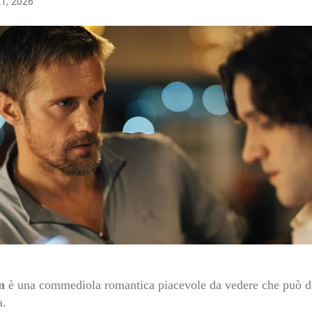
21, 2026
n
è una commediola romantica piacevole da vedere che può da
a.