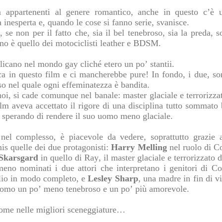
m appartenenti al genere romantico, anche in questo c’è 
 inesperta e, quando le cose si fanno serie, svanisce.
se non per il fatto che, sia il bel tenebroso, sia la preda, 
no è quello dei motociclisti leather e BDSM.
eplicano nel mondo gay cliché etero un po’ stantii.
ca in questo film e ci mancherebbe pure! In fondo, i due, so
so nel quale ogni effeminatezza è bandita.
oi, si cade comunque nel banale: master glaciale e terrorizza
ilm aveva accettato il rigore di una disciplina tutto sommato 
, sperando di rendere il suo uomo meno glaciale.
nel complesso, è piacevole da vedere, soprattutto grazie a 
mis quelle dei due protagonisti:
Harry Melling
nel ruolo di Co
Skarsgard
in quello di Ray, il master glaciale e terrorizzato 
eno nominati i due attori che interpretano i genitori di C
glio in modo completo, e
Lesley Sharp
, una madre in fin di v
 uomo un po’ meno tenebroso e un po’ più amorevole.
come nelle migliori sceneggiature…