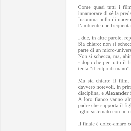
Come quasi tutti i fil
innamorare di sé la preda
Insomma nulla di nuovo, 
l’ambiente che frequenta
I due, in altre parole, r
Sia chiaro: non si schec
parte di un micro-univer
Non si schecca, ma, ahin
- dopo che per tutto il f
tenta “il colpo di mano”
Ma sia chiaro: il film, 
davvero notevoli, in pri
disciplina, e
Alexander 
A loro fianco vanno alm
padre che supporta il fi
figlio sistemato con un
Il finale è dolce-amaro 