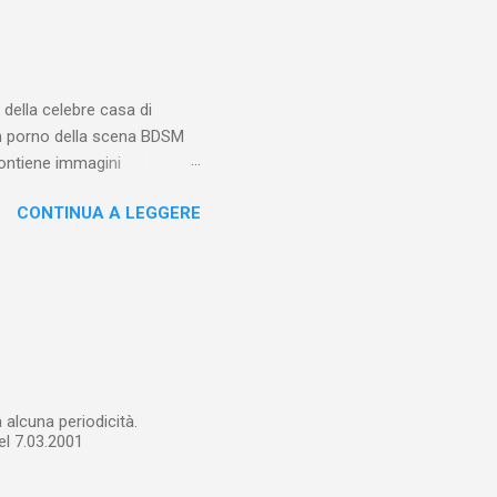
le un maschio
ola l’eccitazione sessuale,
lti psicologi e sessuologi
della celebre casa di
 un porno della scena BDSM
contiene immagini
CONTINUA A LEGGERE
alcuna periodicità.
el 7.03.2001