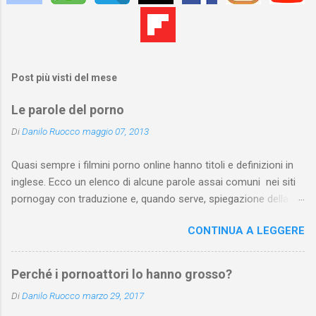
Post più visti del mese
Le parole del porno
Di
Danilo Ruocco
maggio 07, 2013
Quasi sempre i filmini porno online hanno titoli e definizioni in
inglese. Ecco un elenco di alcune parole assai comuni nei siti
pornogay con traduzione e, quando serve, spiegazione della
pratica. Dall’elenco sono state escluse pratiche troppo
CONTINUA A LEGGERE
“specifiche” e, ovviamente, le parole del lessico quotidiano che
non si riferiscono a una pratica sessuale. L’elenco può essere
arricchito e corretto dai vostri suggerimenti. Attenzione : se
Perché i pornoattori lo hanno grosso?
prosegui la lettura, sappi che ti troverai a leggere parole assai
Di
Danilo Ruocco
marzo 29, 2017
esplicite.