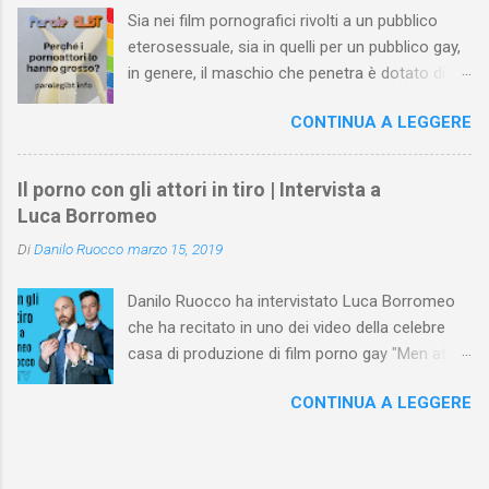
Sia nei film pornografici rivolti a un pubblico
eterosessuale, sia in quelli per un pubblico gay,
in genere, il maschio che penetra è dotato di un
pene più grande della media . Le inquadrature
CONTINUA A LEGGERE
ne esaltano la grandezza e l’attrice o l’attore
che lo riceve, di solito, ne valorizza le misure o
con espressioni di stupore o con altre di
Il porno con gli attori in tiro | Intervista a
gradimento. Al contrario, un membro virile
Luca Borromeo
normale o più piccolo rispetto alla media nei
Di
Danilo Ruocco
marzo 15, 2019
video porno è trattato con sufficienza, quando
non addirittura sbeffeggiato. L’esaltazione
Danilo Ruocco ha intervistato Luca Borromeo
cinematografica del membro virile anche nella
che ha recitato in uno dei video della celebre
pornografia rivolta a un pubblico maschile
casa di produzione di film porno gay "Men at
eterosessuale fa nascere alcune domande. Ad
Play" e, qualche tempo fa, a Berlino in un porno
esempio, ci si interroga sul motivo per il quale
CONTINUA A LEGGERE
della scena BDSM gay. Gli è stato chiesto di
un maschio eterosessuale senta l’esigenza,
raccontare la sua esperienza sui set. Il video
durante la visione di una pellicola che ne
NON contiene immagini sessualmente esplicite.
stimola l’eccitazione sessuale, di vedere