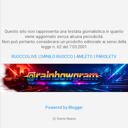
ripetutamente e da varie angolazioni il membro
di un altro uomo. Molti psicologi e sessuologi
spiegano che, nella visione della pornografia,
interviene un mec...
Questo sito non rappresenta una testata giornalistica in quanto
viene aggiornato senza alcuna periodicità.
Non può pertanto considerarsi un prodotto editoriale ai sensi della
legge n. 62 del 7.03.2001
RUOCCO.LIVE
|
DANILO RUOCCO
|
AMLETO
|
PAROLETV
Powered by Blogger
(c) Danilo Ruocco