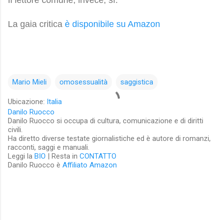
Il lettore comune, invece, sì.
La gaia critica 
è disponibile su Amazon
Mario Mieli
omosessualità
saggistica
Ubicazione:
Italia
Danilo Ruocco
Danilo Ruocco si occupa di cultura, comunicazione e di diritti
civili.
Ha diretto diverse testate giornalistiche ed è autore di romanzi,
racconti, saggi e manuali.
Leggi la
BIO
| Resta in
CONTATTO
Danilo Ruocco è
Affiliato Amazon
C
o
m